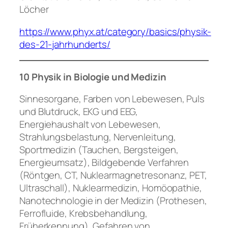
Löcher
https://www.phyx.at/category/basics/physik-
des-21-jahrhunderts/
10 Physik in Biologie und Medizin
Sinnesorgane, Farben von Lebewesen, Puls
und Blutdruck, EKG und EEG,
Energiehaushalt von Lebewesen,
Strahlungsbelastung, Nervenleitung,
Sportmedizin (Tauchen, Bergsteigen,
Energieumsatz), Bildgebende Verfahren
(Röntgen, CT, Nuklearmagnetresonanz, PET,
Ultraschall), Nuklearmedizin, Homöopathie,
Nanotechnologie in der Medizin (Prothesen,
Ferrofluide, Krebsbehandlung,
Früherkennung), Gefahren von